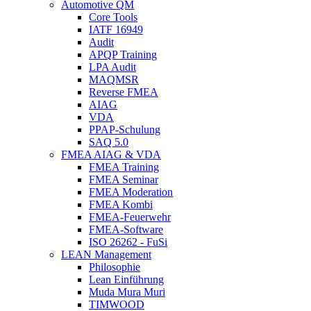
Automotive QM
Core Tools
IATF 16949
Audit
APQP Training
LPA Audit
MAQMSR
Reverse FMEA
AIAG
VDA
PPAP-Schulung
SAQ 5.0
FMEA AIAG & VDA
FMEA Training
FMEA Seminar
FMEA Moderation
FMEA Kombi
FMEA-Feuerwehr
FMEA-Software
ISO 26262 - FuSi
LEAN Management
Philosophie
Lean Einführung
Muda Mura Muri
TIMWOOD