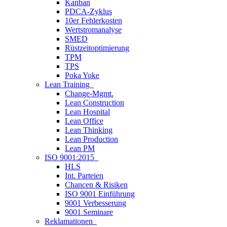
Kanban
PDCA-Zyklus
10er Fehlerkosten
Wertstromanalyse
SMED
Rüstzeitoptimierung
TPM
TPS
Poka Yoke
Lean Training
Change-Mgmt.
Lean Construction
Lean Hospital
Lean Office
Lean Thinking
Lean Production
Lean PM
ISO 9001:2015
HLS
Int. Parteien
Chancen & Risiken
ISO 9001 Einführung
9001 Verbesserung
9001 Seminare
Reklamationen