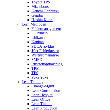
Toyota TPS
Mizenboushi
Genchi Genbutsu
Gemba
Hoshin Kanri
Lean Methoden
Fehlermanagement
5S Prinzip
Ishikawa
Kanban
PDCA-Zyklus
10er Fehlerkosten
Wertstromanalyse
SMED
Rüstzeitoptimierung
TPM
TPS
Poka Yoke
Lean Training
Change-Mgmt.
Lean Construction
Lean Hospital
Lean Office
Lean Thinking
Lean Production