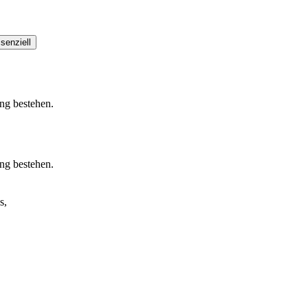
senziell
ung bestehen.
ung bestehen.
s,