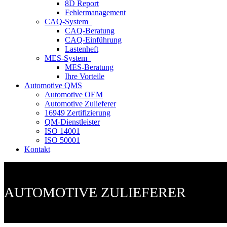
8D Report
Fehlermanagement
CAQ-System
CAQ-Beratung
CAQ-Einführung
Lastenheft
MES-System
MES-Beratung
Ihre Vorteile
Automotive QMS
Automotive OEM
Automotive Zulieferer
16949 Zertifizierung
QM-Dienstleister
ISO 14001
ISO 50001
Kontakt
AUTOMOTIVE ZULIEFERER