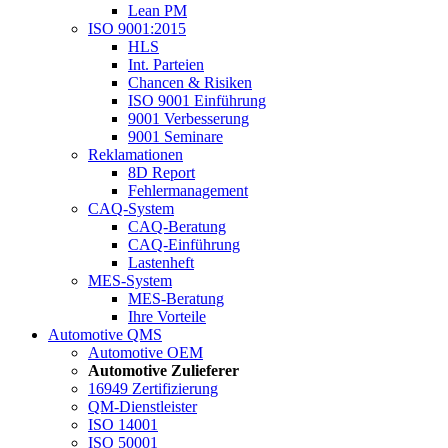
Lean PM
ISO 9001:2015
HLS
Int. Parteien
Chancen & Risiken
ISO 9001 Einführung
9001 Verbesserung
9001 Seminare
Reklamationen
8D Report
Fehlermanagement
CAQ-System
CAQ-Beratung
CAQ-Einführung
Lastenheft
MES-System
MES-Beratung
Ihre Vorteile
Automotive QMS
Automotive OEM
Automotive Zulieferer
16949 Zertifizierung
QM-Dienstleister
ISO 14001
ISO 50001