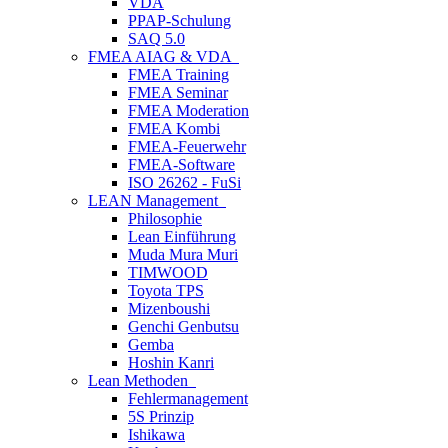
VDA
PPAP-Schulung
SAQ 5.0
FMEA AIAG & VDA
FMEA Training
FMEA Seminar
FMEA Moderation
FMEA Kombi
FMEA-Feuerwehr
FMEA-Software
ISO 26262 - FuSi
LEAN Management
Philosophie
Lean Einführung
Muda Mura Muri
TIMWOOD
Toyota TPS
Mizenboushi
Genchi Genbutsu
Gemba
Hoshin Kanri
Lean Methoden
Fehlermanagement
5S Prinzip
Ishikawa