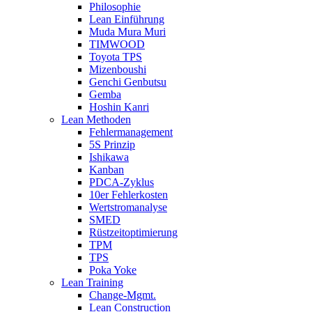
Philosophie
Lean Einführung
Muda Mura Muri
TIMWOOD
Toyota TPS
Mizenboushi
Genchi Genbutsu
Gemba
Hoshin Kanri
Lean Methoden
Fehlermanagement
5S Prinzip
Ishikawa
Kanban
PDCA-Zyklus
10er Fehlerkosten
Wertstromanalyse
SMED
Rüstzeitoptimierung
TPM
TPS
Poka Yoke
Lean Training
Change-Mgmt.
Lean Construction