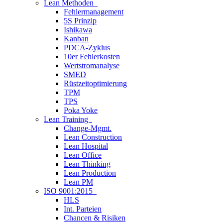
Lean Methoden
Fehlermanagement
5S Prinzip
Ishikawa
Kanban
PDCA-Zyklus
10er Fehlerkosten
Wertstromanalyse
SMED
Rüstzeitoptimierung
TPM
TPS
Poka Yoke
Lean Training
Change-Mgmt.
Lean Construction
Lean Hospital
Lean Office
Lean Thinking
Lean Production
Lean PM
ISO 9001:2015
HLS
Int. Parteien
Chancen & Risiken