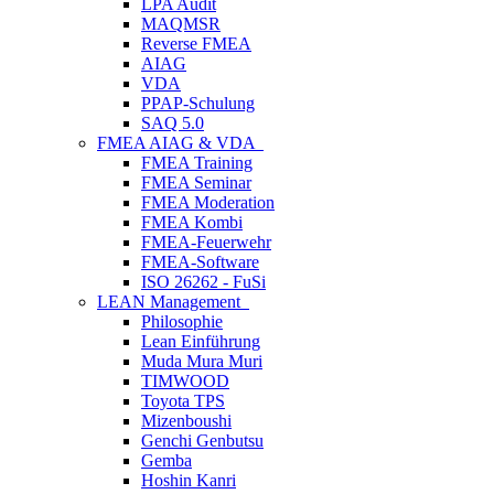
LPA Audit
MAQMSR
Reverse FMEA
AIAG
VDA
PPAP-Schulung
SAQ 5.0
FMEA AIAG & VDA
FMEA Training
FMEA Seminar
FMEA Moderation
FMEA Kombi
FMEA-Feuerwehr
FMEA-Software
ISO 26262 - FuSi
LEAN Management
Philosophie
Lean Einführung
Muda Mura Muri
TIMWOOD
Toyota TPS
Mizenboushi
Genchi Genbutsu
Gemba
Hoshin Kanri