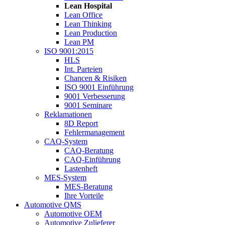
Lean Hospital
Lean Office
Lean Thinking
Lean Production
Lean PM
ISO 9001:2015
HLS
Int. Parteien
Chancen & Risiken
ISO 9001 Einführung
9001 Verbesserung
9001 Seminare
Reklamationen
8D Report
Fehlermanagement
CAQ-System
CAQ-Beratung
CAQ-Einführung
Lastenheft
MES-System
MES-Beratung
Ihre Vorteile
Automotive QMS
Automotive OEM
Automotive Zulieferer