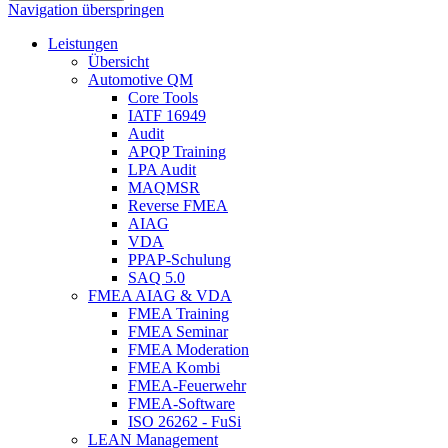
Navigation überspringen
Leistungen
Übersicht
Automotive QM
Core Tools
IATF 16949
Audit
APQP Training
LPA Audit
MAQMSR
Reverse FMEA
AIAG
VDA
PPAP-Schulung
SAQ 5.0
FMEA AIAG & VDA
FMEA Training
FMEA Seminar
FMEA Moderation
FMEA Kombi
FMEA-Feuerwehr
FMEA-Software
ISO 26262 - FuSi
LEAN Management