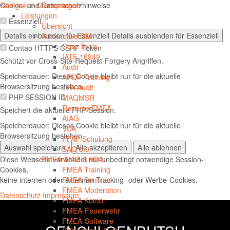
Cookie- und Datenschutzhinweise
Navigation überspringen
Navig
Leistungen
Essenziell
öffnen
Übersicht
Details einblenden
für Essenziell
Details ausblenden
für Essenziell
Automotive QM
Core Tools
Contao HTTPS CSRF Token
IATF 16949
Schützt vor Cross-Site-Request-Forgery Angriffen.
Audit
Speicherdauer:
Dieses Cookie bleibt nur für die aktuelle
APQP Training
Browsersitzung bestehen.
LPA Audit
PHP SESSION ID
MAQMSR
Reverse FMEA
Speichert die aktuelle PHP-Session.
AIAG
Speicherdauer:
Dieses Cookie bleibt nur für die aktuelle
VDA
Browsersitzung bestehen.
PPAP-Schulung
Auswahl speichern
Alle akzeptieren
Alle ablehnen
SAQ 5.0
Diese Webseite verwendet nur unbedingt notwendige Session-
FMEA AIAG & VDA
Cookies,
FMEA Training
keine internen oder externen Tracking- oder Werbe-Cookies.
FMEA Seminar
FMEA Moderation
Datenschutz
Impressum
FMEA Kombi
FMEA-Feuerwehr
FMEA-Software