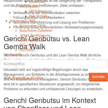
Hauptnutzen dieser Methode ist die Steigerung der Transparenz
Lastenheft
und die Reduktion von Ineffizienzen. Ziele umfassen:
MES-System
MES-Beratung
Verbesserung der Kommunikation zwischen
Ihre Vorteile
Führungskräften und Mitarbeitern
Automotive QMS
Schnellere Identifizierung und Lösung von Problemen
Automotive OEM
Förderung eines kontinuierlichen Verbesserungsprozesses.
Automotive Zulieferer
16949 Zertifizierung
Genchi Genbutsu vs. Lean
QM-Dienstleister
Gemba Walk
ISO 14001
ISO 50001
Kontakt
Während Genchi Genbutsu und der Lean Gemba Walk ähnliche
Ziele verfolgen, nämlich das Erkennen und Lösen von Problemen
direkt an der Quelle, gibt es feine Unterschiede. Der Gemba Walk
fokussiert sich auf regelmäßige Begehungen durch das
Management, um Einblicke in die Arbeitsprozesse zu erhalten
SUCHEN
und mit Mitarbeitern zu interagieren. Genchi Genbutsu hingegen
wird oft in spezifischen Situationen angewandt, um tiefgehende
Probleme zu erkunden und umfassende Lösungen zu entwickeln.
Genchi Genbutsu im Kontext
von Shopfloor und Lean