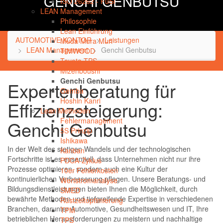
GENCHI GENBUTSU
ISO 26262 - FuSi
LEAN Management
Philosophie
Lean Einführung
AUTOMOTIVE KONTOR
Leistungen
Muda Mura Muri
LEAN Management
Genchi Genbutsu
TIMWOOD
Toyota TPS
Mizenboushi
Genchi Genbutsu
Expertenberatung für
Gemba
Hoshin Kanri
Effizienzsteigerung:
Lean Methoden
Fehlermanagement
Genchi Genbutsu
5S Prinzip
Ishikawa
In der Welt des stetigen Wandels und der technologischen
Kanban
Fortschritte ist es essentiell, dass Unternehmen nicht nur ihre
PDCA-Zyklus
Prozesse optimieren, sondern auch eine Kultur der
10er Fehlerkosten
kontinuierlichen Verbesserung pflegen. Unsere Beratungs- und
Wertstromanalyse
Bildungsdienstleistungen bieten Ihnen die Möglichkeit, durch
SMED
bewährte Methoden und tiefgreifende Expertise in verschiedenen
Rüstzeitoptimierung
Branchen, darunter Automotive, Gesundheitswesen und IT, Ihre
TPM
betrieblichen Herausforderungen zu meistern und nachhaltige
TPS