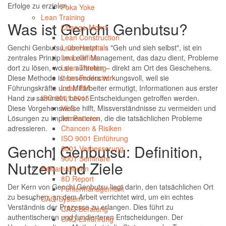
Erfolge zu erzielen.
Poka Yoke
Lean Training
Was ist Genchi Genbutsu?
Change-Mgmt.
Lean Construction
Genchi Genbutsu, übersetzt als "Geh und sieh selbst", ist ein
Lean Hospital
zentrales Prinzip im Lean Management, das dazu dient, Probleme
Lean Office
dort zu lösen, wo sie auftreten – direkt am Ort des Geschehens.
Lean Thinking
Diese Methode ist besonders wirkungsvoll, weil sie
Lean Production
Führungskräfte und Mitarbeiter ermutigt, Informationen aus erster
Lean PM
Hand zu sammeln, bevor Entscheidungen getroffen werden.
ISO 9001:2015
Diese Vorgehensweise hilft, Missverständnisse zu vermeiden und
HLS
Lösungen zu implementieren, die die tatsächlichen Probleme
Int. Parteien
adressieren.
Chancen & Risiken
ISO 9001 Einführung
Genchi Genbutsu: Definition,
9001 Verbesserung
9001 Seminare
Nutzen und Ziele
Reklamationen
8D Report
Der Kern von Genchi Genbutsu liegt darin, den tatsächlichen Ort
Fehlermanagement
zu besuchen, an dem Arbeit verrichtet wird, um ein echtes
CAQ-System
Verständnis der Prozesse zu erlangen. Dies führt zu
CAQ-Beratung
authentischeren und fundierteren Entscheidungen. Der
CAQ-Einführung