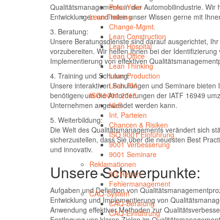
Qualitätsmanagements in der Automobilindustrie. Wir 
Poka Yoke
Entwicklungen und teilen unser Wissen gerne mit Ihne
Lean Training
Change-Mgmt.
3. Beratung:
Lean Construction
Unsere Beratungsdienste sind darauf ausgerichtet, Ih
Lean Hospital
vorzubereiten. Wir helfen Ihnen bei der Identifizier
Lean Office
Implementierung von effektiven Qualitätsmanagement
Lean Thinking
4. Training und Schulung:
Lean Production
Unsere interaktiven Schulungen und Seminare bieten 
Lean PM
benötigen, um die Anforderungen der IATF 16949 umzus
ISO 9001:2015
Unternehmen angewendet werden kann.
HLS
Int. Parteien
5. Weiterbildung:
Chancen & Risiken
Die Welt des Qualitätsmanagements verändert sich stän
ISO 9001 Einführung
sicherzustellen, dass Sie über die neuesten Best Pract
9001 Verbesserung
und innovativ.
9001 Seminare
Reklamationen
Unsere Schwerpunkte:
8D Report
Fehlermanagement
Aufgaben und Definition von Qualitätsmanagementpr
CAQ-System
Entwicklung und Implementierung von Qualitätsmana
CAQ-Beratung
Anwendung effektiver Methoden zur Qualitätsverbess
CAQ-Einführung
Festlegung von klaren Zielen im Qualitätsmanagemen