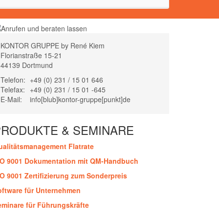
KONTOR GRUPPE by René Kiem
Florianstraße 15-21
44139 Dortmund
Telefon:
+49 (0) 231 / 15 01 646
Telefax:
+49 (0) 231 / 15 01 -645
E-Mail:
info[blub]kontor-gruppe[punkt]de
PRODUKTE & SEMINARE
ualitätsmanagement Flatrate
SO 9001 Dokumentation mit QM-Handbuch
SO 9001 Zertifizierung zum Sonderpreis
oftware für Unternehmen
eminare für Führungskräfte