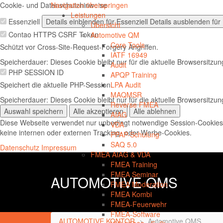
Cookie- und Datenschutzhinweise
Navigation überspringen
Leistungen
Essenziell
Details einblenden
für Essenziell
Details ausblenden
für 
Übersicht
Contao HTTPS CSRF Token
Automotive QM
Core Tools
Schützt vor Cross-Site-Request-Forgery Angriffen.
IATF 16949
Speicherdauer:
Dieses Cookie bleibt nur für die aktuelle Browsersitzu
Audit
PHP SESSION ID
APQP Training
Speichert die aktuelle PHP-Session.
LPA Audit
MAQMSR
Speicherdauer:
Dieses Cookie bleibt nur für die aktuelle Browsersitzu
Reverse FMEA
Auswahl speichern
Alle akzeptieren
Alle ablehnen
AIAG
Diese Webseite verwendet nur unbedingt notwendige Session-Cookies
VDA
keine internen oder externen Tracking- oder Werbe-Cookies.
PPAP-Schulung
SAQ 5.0
Datenschutz
Impressum
FMEA AIAG & VDA
FMEA Training
FMEA Seminar
AUTOMOTIVE QMS
FMEA Moderation
FMEA Kombi
FMEA-Feuerwehr
FMEA-Software
AUTOMOTIVE KONTOR
Automotive QMS