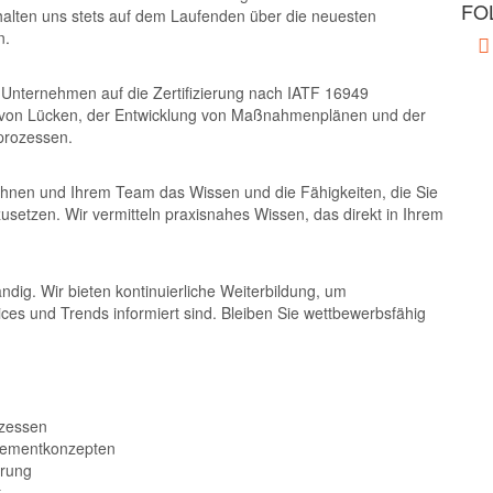
FO
halten uns stets auf dem Laufenden über die neuesten
n.
r Unternehmen auf die Zertifizierung nach IATF 16949
ung von Lücken, der Entwicklung von Maßnahmenplänen und der
prozessen.
Ihnen und Ihrem Team das Wissen und die Fähigkeiten, die Sie
etzen. Wir vermitteln praxisnahes Wissen, das direkt in Ihrem
dig. Wir bieten kontinuierliche Weiterbildung, um
ices und Trends informiert sind. Bleiben Sie wettbewerbsfähig
ozessen
gementkonzepten
erung
t