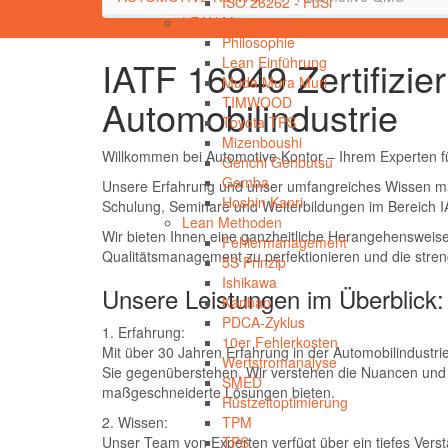
ISO 26262 - FuSi
LEAN Management
Philosophie
IATF 16949 Zertifizie
Lean Einführung
Muda Mura Muri
Automobilindustrie
TIMWOOD
Toyota TPS
Mizenboushi
Willkommen bei Automotive Kontor – Ihrem Experten f
Genchi Genbutsu
Gemba
Unsere Erfahrung und unser umfangreiches Wissen ma
Hoshin Kanri
Schulung, Seminare und Weiterbildungen im Bereich 
Lean Methoden
Wir bieten Ihnen eine ganzheitliche Herangehensweise,
Fehlermanagement
Qualitätsmanagement zu perfektionieren und die stren
5S Prinzip
Ishikawa
Unsere Leistungen im Überblick:
Kanban
PDCA-Zyklus
1. Erfahrung:
10er Fehlerkosten
Mit über 30 Jahren Erfahrung in der Automobilindustri
Wertstromanalyse
Sie gegenüberstehen. Wir verstehen die Nuancen un
SMED
maßgeschneiderte Lösungen bieten.
Rüstzeitoptimierung
2. Wissen:
TPM
Unser Team von Experten verfügt über ein tiefes Ver
TPS