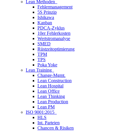
Lean Methoden
Fehlermanagement
5S Prinzip
Ishikawa
Kanban
PDCA-Zyklus
10er Fehlerkosten
Wertstromanalyse
SMED
Rüstzeitoptimierung
TPM
TPS
Poka Yoke
Lean Training
Change-Mgmt.
Lean Construction
Lean Hospital
Lean Office
Lean Thinking
Lean Production
Lean PM
ISO 9001:2015
HLS
Int. Parteien
Chancen & Risiken