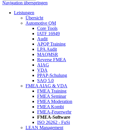
Navigation überspringen
Leistungen
Übersicht
Automotive QM
Core Tools
IATF 16949
Audit
APQP Training
LPA Audit
MAQMSR
Reverse FMEA
AIAG
VDA
PPAP-Schulung
SAQ 5.0
FMEA AIAG & VDA
FMEA Training
FMEA Seminar
FMEA Moderation
FMEA Kombi
FMEA-Feuerwehr
FMEA-Software
ISO 26262 - FuSi
LEAN Management