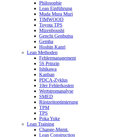
Philosophie
Lean Einführung
Muda Mura Muri
TIMWOOD
Toyota TPS
Mizenboushi
Genchi Genbutsu
Gemba
Hoshin Kanri
Lean Methoden
Fehlermanagement
5S Prinzip
Ishikawa
Kanban
PDCA-Zyklus
10er Fehlerkosten
Wertstromanalyse
SMED
Rüstzeitoptimierung
TPM
TPS
Poka Yoke
Lean Training
Change-Mgmt.
Lean Construction