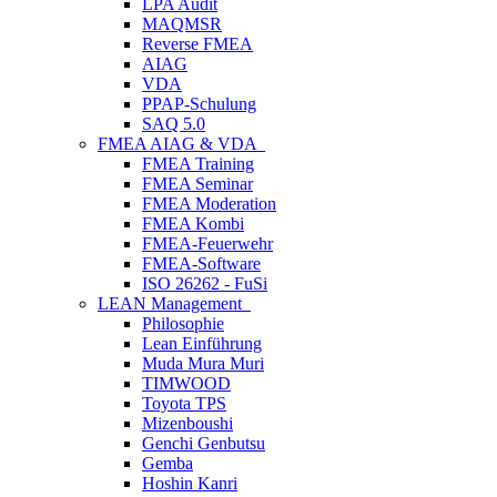
LPA Audit
MAQMSR
Reverse FMEA
AIAG
VDA
PPAP-Schulung
SAQ 5.0
FMEA AIAG & VDA
FMEA Training
FMEA Seminar
FMEA Moderation
FMEA Kombi
FMEA-Feuerwehr
FMEA-Software
ISO 26262 - FuSi
LEAN Management
Philosophie
Lean Einführung
Muda Mura Muri
TIMWOOD
Toyota TPS
Mizenboushi
Genchi Genbutsu
Gemba
Hoshin Kanri