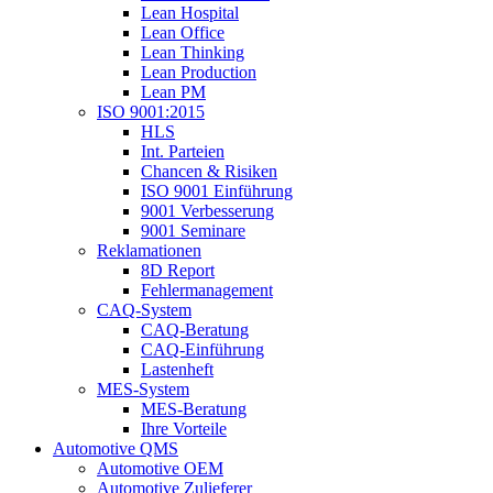
Lean Hospital
Lean Office
Lean Thinking
Lean Production
Lean PM
ISO 9001:2015
HLS
Int. Parteien
Chancen & Risiken
ISO 9001 Einführung
9001 Verbesserung
9001 Seminare
Reklamationen
8D Report
Fehlermanagement
CAQ-System
CAQ-Beratung
CAQ-Einführung
Lastenheft
MES-System
MES-Beratung
Ihre Vorteile
Automotive QMS
Automotive OEM
Automotive Zulieferer