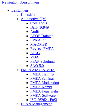
Navigation überspringen
Leistungen
Übersicht
Automotive QM
Core Tools
IATF 16949
Audit
APQP Training
LPA Audit
MAQMSR
Reverse FMEA
AIAG
VDA
PPAP-Schulung
SAQ 5.0
FMEA AIAG & VDA
FMEA Training
FMEA Seminar
FMEA Moderation
FMEA Kombi
FMEA-Feuerwehr
FMEA-Software
ISO 26262 - FuSi
LEAN Management