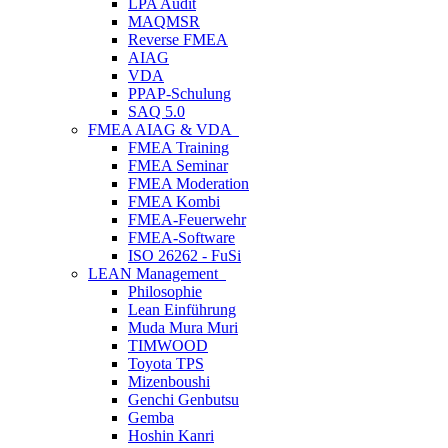
LPA Audit
MAQMSR
Reverse FMEA
AIAG
VDA
PPAP-Schulung
SAQ 5.0
FMEA AIAG & VDA
FMEA Training
FMEA Seminar
FMEA Moderation
FMEA Kombi
FMEA-Feuerwehr
FMEA-Software
ISO 26262 - FuSi
LEAN Management
Philosophie
Lean Einführung
Muda Mura Muri
TIMWOOD
Toyota TPS
Mizenboushi
Genchi Genbutsu
Gemba
Hoshin Kanri