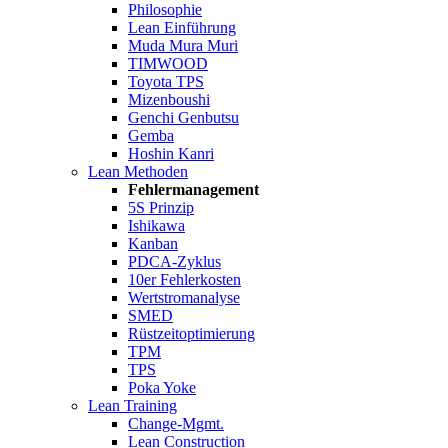
Philosophie
Lean Einführung
Muda Mura Muri
TIMWOOD
Toyota TPS
Mizenboushi
Genchi Genbutsu
Gemba
Hoshin Kanri
Lean Methoden
Fehlermanagement
5S Prinzip
Ishikawa
Kanban
PDCA-Zyklus
10er Fehlerkosten
Wertstromanalyse
SMED
Rüstzeitoptimierung
TPM
TPS
Poka Yoke
Lean Training
Change-Mgmt.
Lean Construction