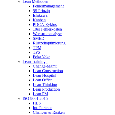
Lean Methoden
Fehlermanagement
5S Prinzip
Ishikawa
Kanban
PDCA-Zyklus
10er Fehlerkosten
Wertstromanalyse
SMED
Rüstzeitoptimierung
TPM
TPS
Poka Yoke
Lean Training
Change-Mgmt.
Lean Construction
Lean Hospital
Lean Office
Lean Thinking
Lean Production
Lean PM
ISO 9001:2015
HLS
Int. Parteien
Chancen & Risiken