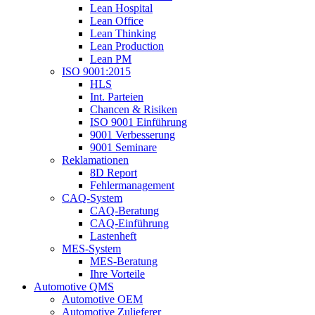
Lean Hospital
Lean Office
Lean Thinking
Lean Production
Lean PM
ISO 9001:2015
HLS
Int. Parteien
Chancen & Risiken
ISO 9001 Einführung
9001 Verbesserung
9001 Seminare
Reklamationen
8D Report
Fehlermanagement
CAQ-System
CAQ-Beratung
CAQ-Einführung
Lastenheft
MES-System
MES-Beratung
Ihre Vorteile
Automotive QMS
Automotive OEM
Automotive Zulieferer