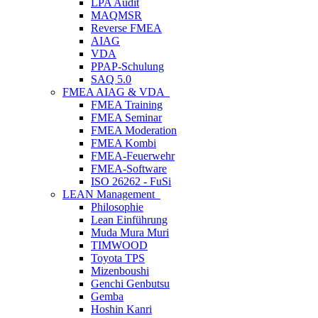
LPA Audit
MAQMSR
Reverse FMEA
AIAG
VDA
PPAP-Schulung
SAQ 5.0
FMEA AIAG & VDA
FMEA Training
FMEA Seminar
FMEA Moderation
FMEA Kombi
FMEA-Feuerwehr
FMEA-Software
ISO 26262 - FuSi
LEAN Management
Philosophie
Lean Einführung
Muda Mura Muri
TIMWOOD
Toyota TPS
Mizenboushi
Genchi Genbutsu
Gemba
Hoshin Kanri