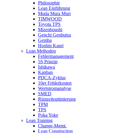
Philosophie
Lean Einführung
Muda Mura Muri
TIMWOOD
Toyota TPS
Mizenboushi
Genchi Genbutsu
Gemba
Hoshin Kanri
Lean Methoden
Fehlermanagement
5S Prinzip
Ishikawa
Kanban
PDCA-Zyklus
10er Fehlerkosten
Wertstromanalyse
SMED
Rüstzeitoptimierung
TPM
TPS
Poka Yoke
Lean Training
Change-Mgmt.
Lean Construction