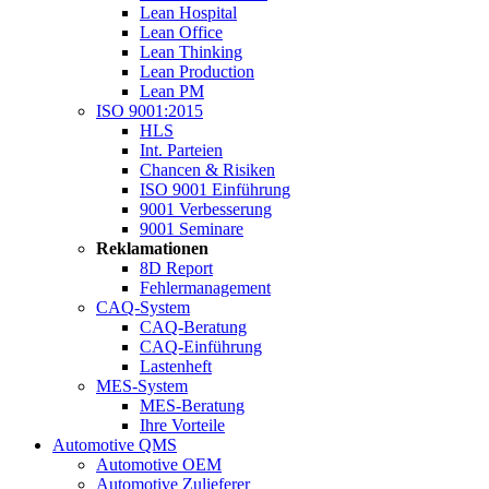
Lean Hospital
Lean Office
Lean Thinking
Lean Production
Lean PM
ISO 9001:2015
HLS
Int. Parteien
Chancen & Risiken
ISO 9001 Einführung
9001 Verbesserung
9001 Seminare
Reklamationen
8D Report
Fehlermanagement
CAQ-System
CAQ-Beratung
CAQ-Einführung
Lastenheft
MES-System
MES-Beratung
Ihre Vorteile
Automotive QMS
Automotive OEM
Automotive Zulieferer