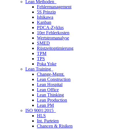
Lean Methoden
Fehlermanagement
5S Prinzip
Ishikawa
Kanban
PDCA-Zyklus
10er Fehlerkosten
Wertstromanalyse
SMED
Rüstzeitoptimierung
TPM
TPS
Poka Yoke
Lean Training
Change-Mgmt.
Lean Construction
Lean Hospital
Lean Office
Lean Thinking
Lean Production
Lean PM
ISO 9001:2015
HLS
Int. Parteien
Chancen & Risiken