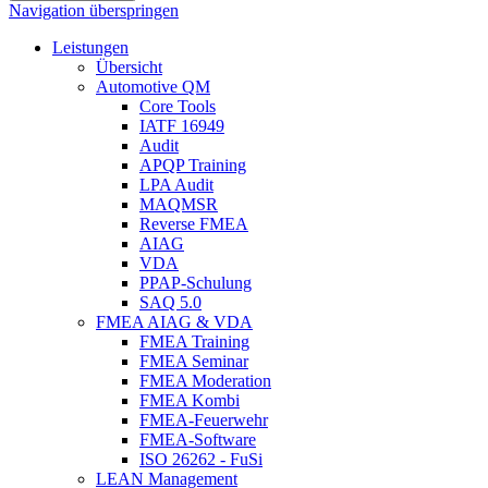
Navigation überspringen
Leistungen
Übersicht
Automotive QM
Core Tools
IATF 16949
Audit
APQP Training
LPA Audit
MAQMSR
Reverse FMEA
AIAG
VDA
PPAP-Schulung
SAQ 5.0
FMEA AIAG & VDA
FMEA Training
FMEA Seminar
FMEA Moderation
FMEA Kombi
FMEA-Feuerwehr
FMEA-Software
ISO 26262 - FuSi
LEAN Management