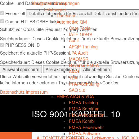
Cookie- und Datenschutzhinweise
Navigation überspringen
Leistungen
Essenziell
Details einblenden
für Essenziell
Details ausblenden
für 
Übersicht
Contao HTTPS CSRF Token
Automotive QM
Core Tools
Schützt vor Cross-Site-Request-Forgery Angriffen.
IATF 16949
Speicherdauer:
Dieses Cookie bleibt nur für die aktuelle Browsersitzu
Audit
PHP SESSION ID
APQP Training
Speichert die aktuelle PHP-Session.
LPA Audit
MAQMSR
Speicherdauer:
Dieses Cookie bleibt nur für die aktuelle Browsersitzu
Reverse FMEA
Auswahl speichern
Alle akzeptieren
Alle ablehnen
AIAG
Diese Webseite verwendet nur unbedingt notwendige Session-Cookies
VDA
keine internen oder externen Tracking- oder Werbe-Cookies.
PPAP-Schulung
SAQ 5.0
Datenschutz
Impressum
FMEA AIAG & VDA
FMEA Training
FMEA Seminar
ISO 9001 KAPITEL 10
FMEA Moderation
FMEA Kombi
FMEA-Feuerwehr
FMEA-Software
AUTOMOTIVE KONTOR
Leistungen
ISO 900