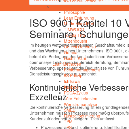
ISO 26262 - FuSi
LEAN Management
Philosophie
ISO 9001 Kapitel 10 
Lean Einführung
Muda Mura Muri
Seminare, Schulunge
TIMWOOD
Toyota TPS
Mizenboushi
Im heutigen wettbewerbsintensiven Geschäftsumfeld ist
Genchi Genbutsu
und das Wachstum eines Unternehmens. ISO 9001, di
Gemba
betont die Bedeutung der kontinuierlichen Verbesserung
Hoshin Kanri
über unsere Leistungen im Bereich Beratung, Seminar,
Lean Methoden
Verbesserung, speziell auf die Bedürfnisse von Führ
Fehlermanagement
Dienstleistungssektoren ausgerichtet.
5S Prinzip
Ishikawa
Kontinuierliche Verbesser
Kanban
PDCA-Zyklus
Exzellenz
10er Fehlerkosten
Wertstromanalyse
Die kontinuierliche Verbesserung ist ein grundlegend
SMED
Unternehmen müssen Prozesse regelmäßig überprüfen u
Rüstzeitoptimierung
Kundenzufriedenheit zu steigern. Dies umfasst:
TPM
Prozessanalyse und -optimierung: Identifikati
TPS