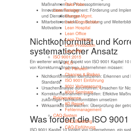
Maßnahmen zur Prozessoptimierung
Poka Yoke
Innovationsmanagement: Förderung und Implem
Lean Training
und Dienstleistungen
Change-Mgmt.
Mitarbeiterentwicklung: Schulung und Weiterbil
Lean Construction
Motivation.
Lean Hospital
Lean Office
Nichtkonformität und Ko
Lean Thinking
Lean Production
systematischer Ansatz
Lean PM
ISO 9001:2015
Ein weiterer wichtiger Aspekt von ISO 9001 Kapitel 10
HLS
von Korrekturmaßnahmen. Unternehmen müssen:
Int. Parteien
Chancen & Risiken
Nichtkonformitäten identifizieren: Erkennen u
ISO 9001 Einführung
Standards
9001 Verbesserung
Ursachenanalyse durchführen: Ursachen für Nic
9001 Seminare
Korrekturmaßnahmen ergreifen: Effektive Maß
Reklamationen
zukünftiger Nichtkonformitäten umsetzen
8D Report
Wirksamkeit überwachen: Überprüfung der getro
Fehlermanagement
CAQ-System
Was fordert die ISO 9001 
CAQ-Beratung
CAQ-Einführung
ISO 9001 Kapitel 10 fordert von Unternehmen, ein sys