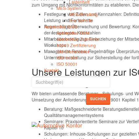
Lastenheft
zum Umgang mit Nichtkonformitäten zu etablieren. Die
MES-System
Festlegung von Zielen und Kennzahlen: Definiti
MES-Beratung
Leistung und Fortschritte
Ihre Vorteile
Regelmäßige Überwachung und Bewertung: Kont
Automotive QMS
der festgelegten Kennzahlen
Automotive OEM
Mitarbeiterbeteiligung: Einbeziehung der Mitar
Automotive Zulieferer
Workshops
16949 Zertifizierung
Management-Review: Regelmäßige Überprüfung
QM-Dienstleister
Unternehmensleitung zur Sicherstellung der fo
ISO 14001
ISO 50001
Unsere Leistungen zur IS
Kontakt
Verbesserung
Wir bieten umfassende Beratungs-, Schulungs- und We
SUCHEN
Umsetzung der Anforderungen von ISO 9001 Kapitel 1
Beratung: Maßgeschneiderte Beratungsdienstlei
Qualitätsmanagementsystems
Seminare: Praxisorientierte Seminare zur Vert
Kapitel 10
Schulungen: Inhouse-Schulungen zur gezielten We