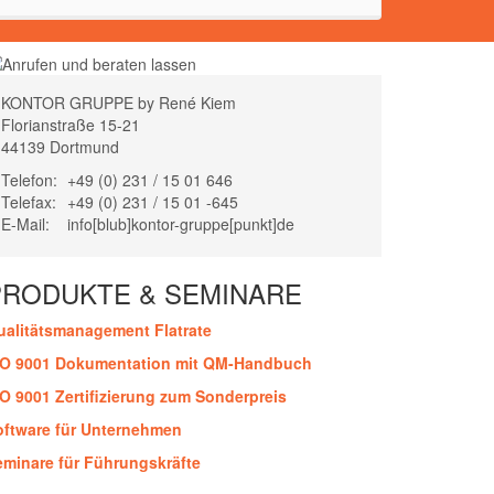
KONTOR GRUPPE by René Kiem
Florianstraße 15-21
44139 Dortmund
Telefon:
+49 (0) 231 / 15 01 646
Telefax:
+49 (0) 231 / 15 01 -645
E-Mail:
info[blub]kontor-gruppe[punkt]de
PRODUKTE & SEMINARE
ualitätsmanagement Flatrate
SO 9001 Dokumentation mit QM-Handbuch
SO 9001 Zertifizierung zum Sonderpreis
oftware für Unternehmen
eminare für Führungskräfte